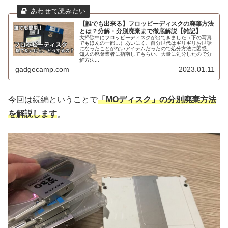
【誰でも出来る】フロッピーディスクの廃棄方法
とは？分解・分別廃棄まで徹底解説【雑記】
大掃除中にフロッピーディスクが出てきました（下の写真
でもほんの一部…）あいにく、自分世代はギリギリお世話
になったことがないアイテムだったので処分方法に困惑。
知人の廃棄業者に指南してもらい、大量に処分したので分
解方法...
gadgecamp.com
2023.01.11
今回は続編ということで
「MOディスク」の分別廃棄方法
を解説します
。