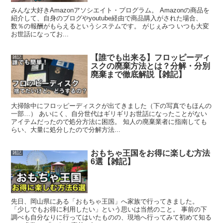
みんな大好きAmazonアソシエイト・プログラム。 Amazonの商品を
紹介して、自身のブログやyoutube経由で商品購入がされた場合、
数％の報酬がもらえるというシステムです。 がじぇみつ いつも大変
お世話になってお...
【誰でも出来る】フロッピーディ
雑記
スクの廃棄方法とは？分解・分別
廃棄まで徹底解説【雑記】
大掃除中にフロッピーディスクが出てきました（下の写真でもほんの
一部…） あいにく、自分世代はギリギリお世話になったことがない
アイテムだったので処分方法に困惑。 知人の廃棄業者に指南しても
らい、大量に処分したので分解方法...
おもちゃ王国をお得に楽しむ方法
雑記
6選【雑記】
先日、岡山県にある「おもちゃ王国」へ家族で行ってきました。
「少しでもお得に利用したい」という思いは当然のこと。 事前の下
調べも自分なりに行ってはいたものの、現地へ行ってみて初めて知る