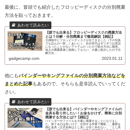
最後に、冒頭でも紹介したフロッピーディスクの分別廃棄
方法を貼っておきます。
【誰でも出来る】フロッピーディスクの廃棄方法
とは？分解・分別廃棄まで徹底解説【雑記】
大掃除中にフロッピーディスクが出てきました（下の写真
でもほんの一部…）あいにく、自分世代はギリギリお世話
になったことがないアイテムだったので処分方法に困惑。
知人の廃棄業者に指南してもらい、大量に処分したので分
解方法...
gadgecamp.com
2023.01.11
他にも
バインダーやキングファイルの分別廃棄方法などを
まとめた記事
もあるので、そちらも是非読んでいってくだ
さい。
【誰でも出来る】バインダーやキングファイルの
金具を取り外したい！お金をかけず、簡単に分別
廃棄する方法とは!?【雑記】
バインダーやファイルを大量に廃棄することになりまし
た。捨てるのは良いけど、分別する作業で難航…。書類を
挟む金具（正式名称はとじ具）が全く外れない。「とじ具