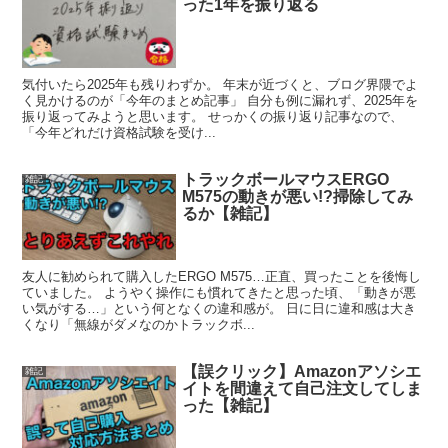
った1年を振り返る
気付いたら2025年も残りわずか。 年末が近づくと、ブログ界隈でよ
く見かけるのが「今年のまとめ記事」 自分も例に漏れず、2025年を
振り返ってみようと思います。 せっかくの振り返り記事なので、
「今年どれだけ資格試験を受け...
トラックボールマウスERGO
雑記
M575の動きが悪い!?掃除してみ
るか【雑記】
友人に勧められて購入したERGO M575…正直、買ったことを後悔し
ていました。 ようやく操作にも慣れてきたと思った頃、「動きが悪
い気がする…」という何となくの違和感が。 日に日に違和感は大き
くなり「無線がダメなのかトラックボ...
【誤クリック】Amazonアソシエ
雑記
イトを間違えて自己注文してしま
った【雑記】