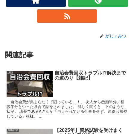
がじぇみつ
関連記事
自治会費回収トラブル!?解決まで
雑記
の道のり【雑記】
「自治会費が集まらなくて困っている…！」 友人から愚痴半分／相
談半分といった具合で話をされました。 詳しく聞くと、下のような
状況。 班長であるAさんが「与えられている仕事をせず、連絡も無視
している」模様。 ...
【2025年】資格試験を受けまく
資格試験