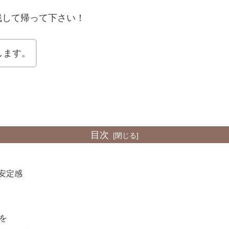
残して帰って下さい！
します。
目次
安定感
を