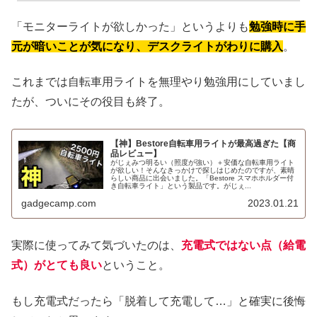
「モニターライトが欲しかった」というよりも
勉強時に手
元が暗いことが気になり、デスクライトがわりに購入
。
これまでは自転車用ライトを無理やり勉強用にしていまし
たが、ついにその役目も終了。
【神】Bestore自転車用ライトが最高過ぎた【商
品レビュー】
がじぇみつ明るい（照度が強い）＋安価な自転車用ライト
が欲しい！そんなきっかけで探しはじめたのですが、素晴
らしい商品に出会いました。「Bestore スマホホルダー付
き自転車ライト」という製品です。がじぇ...
gadgecamp.com
2023.01.21
実際に使ってみて気づいたのは、
充電式ではない点（給電
式）がとても良い
ということ。
もし充電式だったら「脱着して充電して…」と確実に後悔