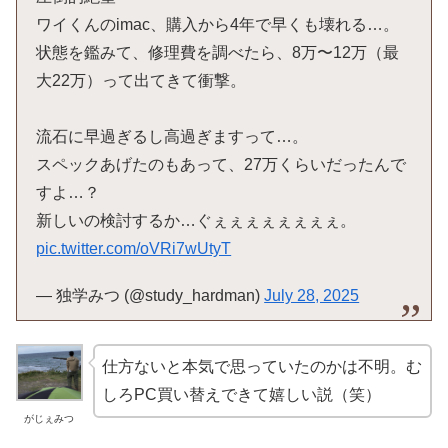
ワイくんのimac、購入から4年で早くも壊れる…。
状態を鑑みて、修理費を調べたら、8万〜12万（最
大22万）って出てきて衝撃。
流石に早過ぎるし高過ぎますって…。
スペックあげたのもあって、27万くらいだったんで
すよ…？
新しいの検討するか…ぐぇぇぇぇぇぇぇぇ。
pic.twitter.com/oVRi7wUtyT
— 独学みつ (@study_hardman)
July 28, 2025
仕方ないと本気で思っていたのかは不明。む
しろPC買い替えできて嬉しい説（笑）
がじぇみつ