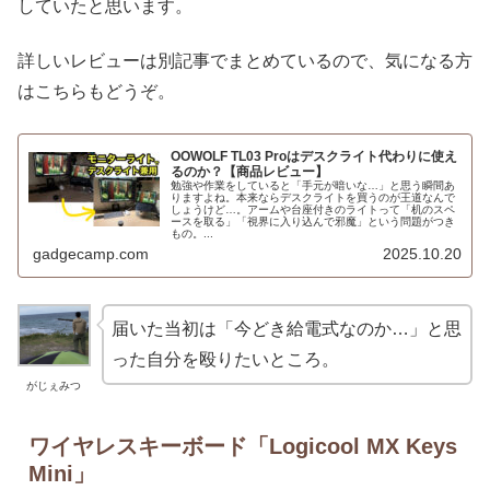
していたと思います。
詳しいレビューは別記事でまとめているので、気になる方
はこちらもどうぞ。
OOWOLF TL03 Proはデスクライト代わりに使え
るのか？【商品レビュー】
勉強や作業をしていると「手元が暗いな…」と思う瞬間あ
りますよね。本来ならデスクライトを買うのが王道なんで
しょうけど…。アームや台座付きのライトって「机のスペ
ースを取る」「視界に入り込んで邪魔」という問題がつき
もの。...
gadgecamp.com
2025.10.20
届いた当初は「今どき給電式なのか…」と思
った自分を殴りたいところ。
がじぇみつ
ワイヤレスキーボード「Logicool MX Keys
Mini」