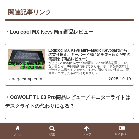
関連記事リンク
・
Logicool MX Keys Mini商品レビュー
Logicool MX Keys Mini─Magic Keyboardから
の乗り換え、キーボード沼に足を突っ込んだ男の
備忘録【商品レビュー】
がじぇみつMagic Keyboard最強。Apple製品を愛してやま
ない自分が、8年間使い続けてきたキーボードを手放す日
が来るとは思っていませんでした。買い替えの理由は、正
直言って大したものではありません。...
gadgecamp.com
2025.10.19
・OOWOLF TL 03 Pro商品レビュー／モニターライトは
デスクライトの代わりになる？
OOWOLF TL03 Proはデスクライト代わりに使え
るのか？【商品レビュー】
勉強や作業をしていると「手元が暗いな…」と思う瞬間あ
ホーム
検索
トップ
サイドバー
りますよね。本来ならデスクライトを買うのが王道なんで