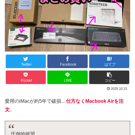
Twitter
Facebook
はてブ
Pocket
LINE
コピー
2025.10.21
愛用のiMacが約5年で破損…
仕方なくMacbook Airを注
文
。
圧倒的絶望