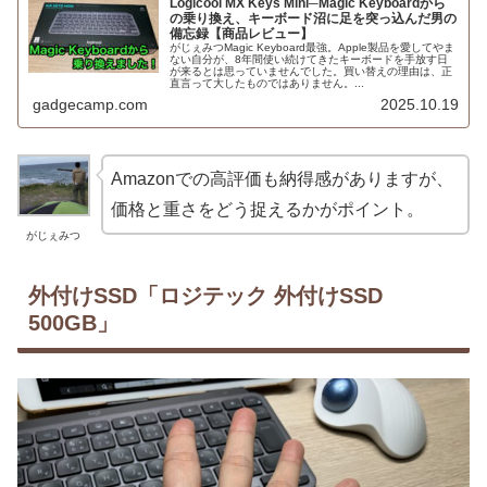
Logicool MX Keys Mini─Magic Keyboardから
の乗り換え、キーボード沼に足を突っ込んだ男の
備忘録【商品レビュー】
がじぇみつMagic Keyboard最強。Apple製品を愛してやま
ない自分が、8年間使い続けてきたキーボードを手放す日
が来るとは思っていませんでした。買い替えの理由は、正
直言って大したものではありません。...
gadgecamp.com
2025.10.19
Amazonでの高評価も納得感がありますが、
価格と重さをどう捉えるかがポイント。
がじぇみつ
外付けSSD「ロジテック 外付けSSD
500GB」