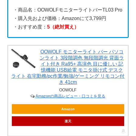
・商品名：OOWOLFモニターライトバーTL03 Pro
・購入先および価格：Amazonにて3,799円
・おすすめ度：
5（絶対買え）
OOWOLF モニターライト バー パソコ
ンライト 3段階調色 無段階調光 背面ラ
イト付き Ra95+ 高演色 目に優しい 記
憶機能 USB給電 モニタ掛け式 デスク
ライト 在宅勤務/pc作業/勉強/ゲーミング リモコン付
き 41cm
OOWOLF
Amazonの商品レビュー・口コミを見る
Amazon
楽天