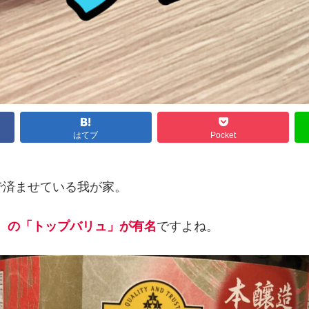
はてブ
Pocket
で済ませている我が家。
）の「トップバリュ」が有名
ですよね。